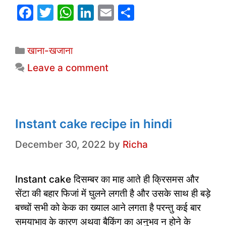
F
T
W
Li
E
S
a
w
h
n
m
h
c
itt
at
k
ai
ar
Categories
खाना-खजाना
e
er
s
e
l
e
Leave a comment
b
A
dI
o
p
n
o
p
k
Instant cake recipe in hindi
December 30, 2022
by
Richa
Instant cake दिसम्बर का माह आते ही क्रिसमस और
सेंटा की बहार फिजां में घुलने लगती है और उसके साथ ही बड़े
बच्चों सभी को केक का ख्याल आने लगता है परन्तु कई बार
समयाभाव के कारण अथवा बैकिंग का अनुभव न होने के