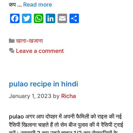
कप …
Read more
F
T
W
Li
E
S
a
w
h
n
m
h
c
itt
at
k
ai
ar
Categories
खाना-खजाना
e
er
s
e
l
e
Leave a comment
b
A
dI
o
p
n
o
p
k
pulao recipe in hindi
January 1, 2023
by
Richa
pulao अगर आप दोपहर में अपनी फैमिली को राइस की नई
रैसिपी खिलाना चाहते हैं तो सेम बीज पुलाव की ये रैसिपी ट्राई