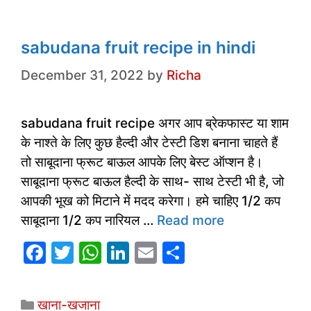
o
p
n
o
p
k
sabudana fruit recipe in hindi
December 31, 2022
by
Richa
sabudana fruit recipe अगर आप ब्रेकफास्ट या शाम
के नाश्ते के लिए कुछ हैल्दी और टेस्टी डिश बनाना चाहते हैं
तो साबूदाना फ्रूट बाऊल आपके लिए बेस्ट ऑप्शन है।
साबूदाना फ्रूट बाऊल हैल्दी के साथ- साथ टेस्टी भी है, जो
आपकी भूख को मिटाने में मदद करेगा। हमे चाहिए 1/2 कप
साबूदाना 1/2 कप नारियल …
Read more
F
T
W
Li
E
S
a
w
h
n
m
h
c
itt
at
k
ai
ar
Categories
खाना-खजाना