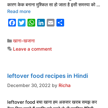
कारण केक बनाना मुश्किल सा हो जाता है इसी समस्या को …
Read more
F
T
W
Li
E
S
a
w
h
n
m
h
c
itt
at
k
ai
ar
Categories
खाना-खजाना
e
er
s
e
l
e
Leave a comment
b
A
dI
o
p
n
o
p
k
leftover food recipes in Hindi
December 30, 2022
by
Richa
leftover food बचा खाना हम अकसर खराब समझ कर