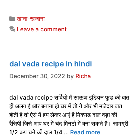
a
w
h
n
m
h
c
itt
at
k
ai
ar
Categories
खाना-खजाना
e
er
s
e
l
e
Leave a comment
b
A
dI
o
p
n
o
p
k
dal vada recipe in hindi
December 30, 2022
by
Richa
dal vada recipe सर्दियों में साऊथ इंडियन फूड की बात
ही अलग है और बनाना हो घर में तो ये और भी मजेदार बात
होती है तो ऐसे में हम लेकर आएं है मिक्सड दाल वड़ा की
रैसिपी जिसे आप घर में चंद मिनटो में बना सकते है। सामग्री
1/2 कप चने की दाल 1/4 …
Read more