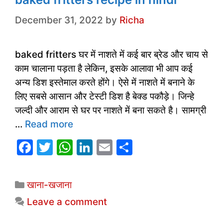
k
December 31, 2022
by
Richa
baked fritters घर में नाशते में कई बार ब्रेड और चाय से
काम चालाना पड़ता है लेकिन, इसके आलावा भी आप कई
अन्य डिश इस्तेमाल करते होंगे। ऐसे में नाशते में बनाने के
लिए सबसे आसान और टेस्टी डिश है बेक्ड पकौड़े। जिन्हे
जल्दी और आराम से घर पर नाशते में बना सकते है। सामग्री
…
Read more
F
T
W
Li
E
S
a
w
h
n
m
h
c
itt
at
k
ai
ar
Categories
खाना-खजाना
e
er
s
e
l
e
Leave a comment
b
A
dI