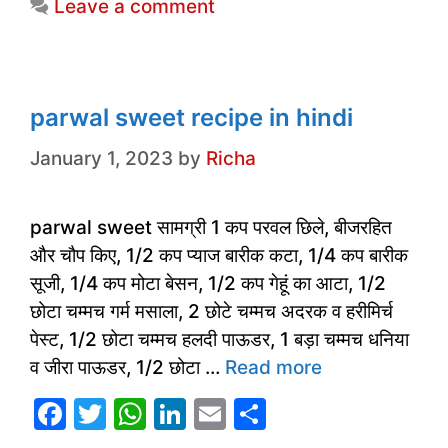
Leave a comment
b
A
dI
o
p
n
o
p
k
parwal sweet recipe in hindi
January 1, 2023
by
Richa
parwal sweet सामग्री 1 कप परवल छिले, बीजरहित
और चौप किए, 1/2 कप प्याज बारीक कटा, 1/4 कप बारीक
सूजी, 1/4 कप मोटा बेसन, 1/2 कप गेहूं का आटा, 1/2
छोटा चम्मच गर्म मसाला, 2 छोटे चम्मच अदरक व हरीमिर्च
पेस्ट, 1/2 छोटा चम्मच हलदी पाऊडर, 1 बड़ा चम्मच धनिया
व जीरा पाऊडर, 1/2 छोटा …
Read more
F
T
W
Li
E
S
a
w
h
n
m
h