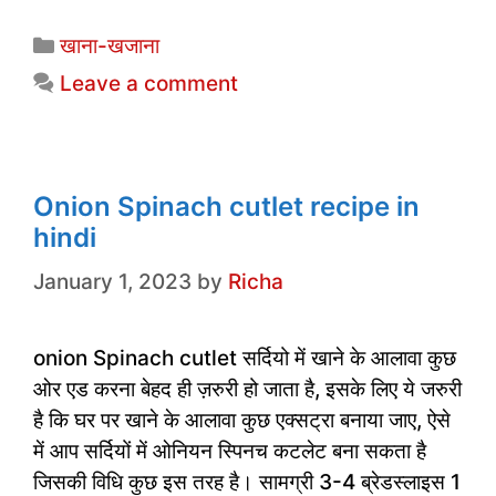
c
itt
at
k
ai
ar
Categories
खाना-खजाना
e
er
s
e
l
e
Leave a comment
b
A
dI
o
p
n
o
p
k
Onion Spinach cutlet recipe in
hindi
January 1, 2023
by
Richa
onion Spinach cutlet सर्दियो में खाने के आलावा कुछ
ओर एड करना बेहद ही ज़रुरी हो जाता है, इसके लिए ये जरुरी
है कि घर पर खाने के आलावा कुछ एक्सट्रा बनाया जाए, ऐसे
में आप सर्दियों में ओनियन स्पिनच कटलेट बना सकता है
जिसकी विधि कुछ इस तरह है। सामग्री 3-4 ब्रेडस्लाइस 1