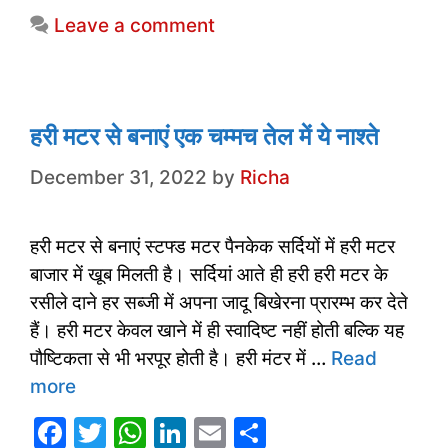
e
er
s
e
l
e
Leave a comment
b
A
dI
o
p
n
o
p
k
हरी मटर से बनाएं एक चम्मच तेल में ये नाश्ते
December 31, 2022
by
Richa
हरी मटर से बनाएं स्टफ्ड मटर पैनकेक सर्दियों में हरी मटर
बाजार में खूब मिलती है। सर्दियां आते ही हरी हरी मटर के
रसीले दाने हर सब्जी में अपना जादू बिखेरना प्रारम्भ कर देते
हैं। हरी मटर केवल खाने में ही स्वादिष्ट नहीं होती बल्कि यह
पौष्टिकता से भी भरपूर होती है। हरी मंटर में …
Read
more
F
T
W
Li
E
S