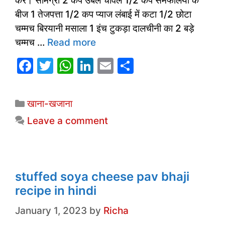
करें। सामग्री 2 कप उबले चावल 1/2 कप सेमफलियों के
बीज 1 तेजपत्ता 1/2 कप प्याज लंबाई में कटा 1/2 छोटा
चम्मच बिरयानी मसाला 1 इंच टुकड़ा दालचीनी का 2 बड़े
चम्मच …
Read more
F
T
W
Li
E
S
a
w
h
n
m
h
c
itt
at
k
ai
ar
Categories
खाना-खजाना
e
er
s
e
l
e
Leave a comment
b
A
dI
o
p
n
o
p
k
stuffed soya cheese pav bhaji
recipe in hindi
January 1, 2023
by
Richa