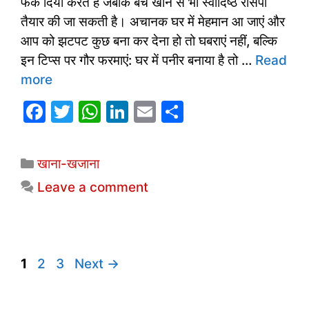
फेंक दिया करते हैं जबकि बचे खाने से भी स्वादिष्ठ रैसिपी
तैयार की जा सकती है। अचानक घर में मेहमान आ जाएं और
आप को झटपट कुछ बना कर देना हो तो घबराएं नहीं, बल्कि
इन टिप्स पर गौर फरमाएं: घर में पनीर बनाया है तो …
Read
more
F
T
W
Li
E
S
a
w
h
n
m
h
c
itt
at
k
ai
ar
Categories
खाना-खजाना
e
er
s
e
l
e
Leave a comment
b
A
dI
o
p
n
o
p
k
Page
Page
Page
1
2
3
Next
→