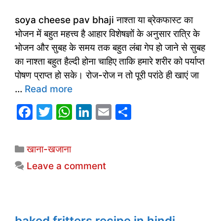
soya cheese pav bhaji नाश्ता या ब्रेकफास्ट का
भोजन में बहुत महत्त्व है आहार विशेषज्ञों के अनुसार रात्रि के
भोजन और सुबह के समय तक बहुत लंबा गेप हो जाने से सुबह
का नाश्ता बहुत हैल्दी होना चाहिए ताकि हमारे शरीर को पर्याप्त
पोषण प्राप्त हो सके। रोज-रोज न तो पूरी परांठे ही खाएं जा
…
Read more
F
T
W
Li
E
S
a
w
h
n
m
h
c
itt
at
k
ai
ar
Categories
खाना-खजाना
e
er
s
e
l
e
Leave a comment
b
A
dI
o
p
n
o
p
baked fritters recipe in hindi