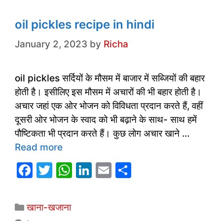
k
oil pickles recipe in hindi
January 2, 2023
by
Richa
oil pickles सर्दियों के मौसम में बाजार में सब्जियों की बहार
होती है। इसीलिए इस मौसम में अचारों की भी बहार होती है।
अचार जहां एक ओर भोजन को विविधता प्रदान करते हैं, वहीं
दूसरी ओर भोजन के स्वाद को भी बढ़ाने के साथ- साथ हमें
पौष्टिकता भी प्रदान करते हैं। कुछ लोग अचार खाने …
Read more
F
T
W
Li
E
S
a
w
h
n
m
h
c
itt
at
k
ai
ar
Categories
खाना-खजाना
e
er
s
e
l
e