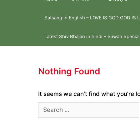
Satsang in English – LOVE IS GOD GOD IS 
Latest Shiv Bhajan in hindi – Sawan Special
Nothing Found
It seems we can’t find what you’re l
Search
for: