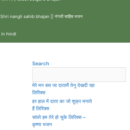
Shri nangli sahib bhajan || नंगली साहिब भजन
 in hindi
Search
मेरे मन बस जा दातामैं तेनु देखदी रहा
लिरिक्स
हर हाल में दाता का जो शुक्र मनाते
हैं लिरिक्स
सांवरे हम तेरे हो चुके लिरिक्स –
कृष्णा भजन