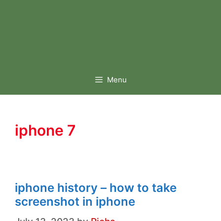
Menu
iphone 7
iphone history – how to take
screenshot in iphone