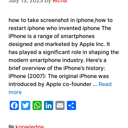
July 13, 2023
by
Richa
how to take screenshot in iphone,how to
restart iphone who invented iphone The
iPhone is a range of smartphones
designed and marketed by Apple Inc. It
has played a significant role in shaping the
modern smartphone industry. Here’s a
brief overview of the iPhone’s history:
iPhone (2007): The original iPhone was
introduced by Apple co-founder …
Read
more
F
T
W
Li
E
S
a
w
h
n
m
h
c
itt
at
k
ai
ar
Categories
knowledge