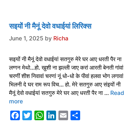
k
सइयों नी मैनूं देवो वधाईयां लिरिक्स
June 1, 2025
by
Richa
सइयों नी मैनूं देवो वधाईयां सतगुरु मेरे घर आए धरती पैर ना
लग्गन मेथो…हो. खुशी ना झल्ली जाए करां आरती बेनती गांवां
चरणीं शीश निवावां चरणां नूं धो-धो के पीवां हलवा भोग लगावां
भिलनी दे घर राम रूप विच… हो. मेरे सतगुरु आए संइयों नी
मैनूं देवो वधाईयां सतगुरु मेरे घर आए धरती पैर ना …
Read
more
F
T
W
Li
E
S
a
w
h
n
m
h
c
itt
at
k
ai
ar