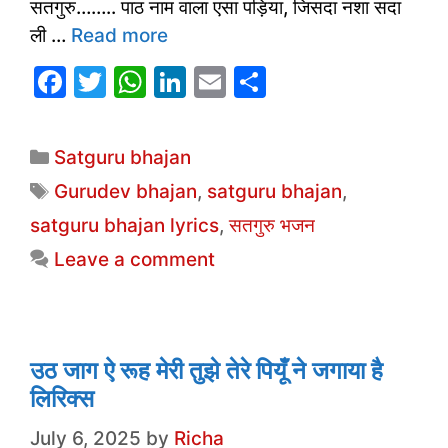
सतगुरु…….. पाठ नाम वाला एसा पड़िया, जिसदा नशा सदा
ली …
Read more
F
T
W
Li
E
S
a
w
h
n
m
h
c
itt
at
k
ai
ar
Categories
Satguru bhajan
e
er
s
e
l
e
Tags
Gurudev bhajan
,
satguru bhajan
,
b
A
dI
satguru bhajan lyrics
,
सतगुरु भजन
o
p
n
Leave a comment
o
p
k
उठ जाग ऐ रूह मेरी तुझे तेरे पियूँ ने जगाया है
लिरिक्स
July 6, 2025
by
Richa