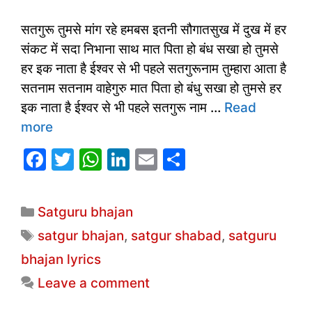
सतगुरू तुमसे मांग रहे हमबस इतनी सौगातसुख में दुख में हर
संकट में सदा निभाना साथ मात पिता हो बंध सखा हो तुमसे
हर इक नाता है ईश्वर से भी पहले सतगुरूनाम तुम्हारा आता है
सतनाम सतनाम वाहेगुरु मात पिता हो बंधु सखा हो तुमसे हर
इक नाता है ईश्वर से भी पहले सतगुरू नाम …
Read
more
F
T
W
Li
E
S
a
w
h
n
m
h
c
itt
at
k
ai
ar
Categories
Satguru bhajan
e
er
s
e
l
e
Tags
satgur bhajan
,
satgur shabad
,
satguru
b
A
dI
bhajan lyrics
o
p
n
Leave a comment
o
p