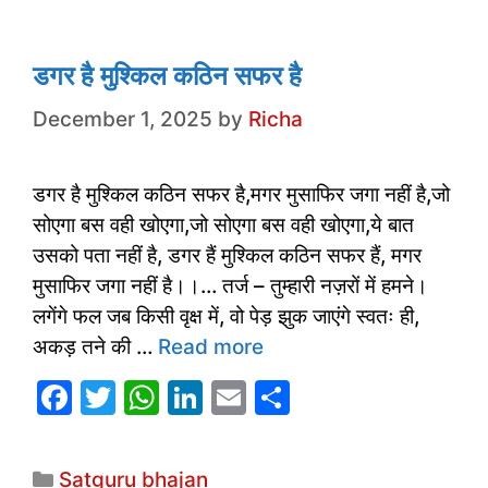
k
डगर है मुश्किल कठिन सफर है
December 1, 2025
by
Richa
डगर है मुश्किल कठिन सफर है,मगर मुसाफिर जगा नहीं है,जो
सोएगा बस वही खोएगा,जो सोएगा बस वही खोएगा,ये बात
उसको पता नहीं है, डगर हैं मुश्किल कठिन सफर हैं, मगर
मुसाफिर जगा नहीं है।।… तर्ज – तुम्हारी नज़रों में हमने।
लगेंगे फल जब किसी वृक्ष में, वो पेड़ झुक जाएंगे स्वतः ही,
अकड़ तने की …
Read more
F
T
W
Li
E
S
a
w
h
n
m
h
c
itt
at
k
ai
ar
Categories
Satguru bhajan