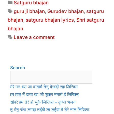
Categories
Satguru bhajan
e
er
s
e
l
e
Tags
guru ji bhajan
,
Gurudev bhajan
,
satguru
b
A
dI
bhajan
,
satguru bhajan lyrics
,
Shri satguru
o
p
n
bhajan
o
p
Leave a comment
k
Search
मेरे मन बस जा दातामैं तेनु देखदी रहा लिरिक्स
हर हाल में दाता का जो शुक्र मनाते हैं लिरिक्स
सांवरे हम तेरे हो चुके लिरिक्स – कृष्णा भजन
तू मैनू चंगा लगदा तईंयों ला लईंयां मैं तेरे नाल लिरिक्स