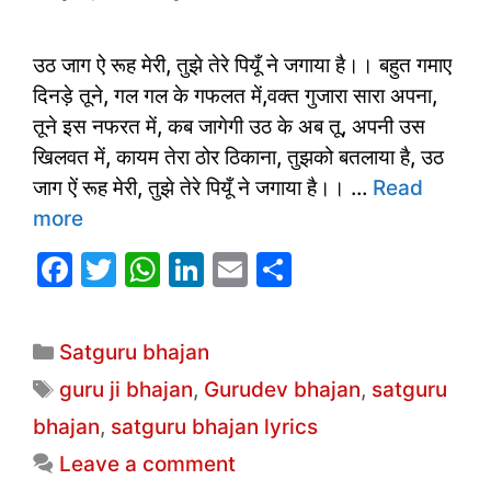
उठ जाग ऐ रूह मेरी, तुझे तेरे पियूँ ने जगाया है।। बहुत गमाए
दिनड़े तूने, गल गल के गफलत में,वक्त गुजारा सारा अपना,
तूने इस नफरत में, कब जागेगी उठ के अब तू, अपनी उस
खिलवत में, कायम तेरा ठोर ठिकाना, तुझको बतलाया है, उठ
जाग ऐं रूह मेरी, तुझे तेरे पियूँ ने जगाया है।। …
Read
more
F
T
W
Li
E
S
a
w
h
n
m
h
c
itt
at
k
ai
ar
Categories
Satguru bhajan
e
er
s
e
l
e
Tags
guru ji bhajan
,
Gurudev bhajan
,
satguru
b
A
dI
bhajan
,
satguru bhajan lyrics
o
p
n
Leave a comment
o
p