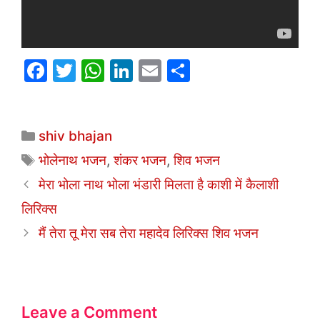
F
T
W
Li
E
S
a
w
h
n
m
h
c
itt
at
k
ai
ar
Categories
e
er
s
e
l
e
shiv bhajan
b
A
dI
Tags
भोलेनाथ भजन
,
शंकर भजन
,
शिव भजन
o
p
n
मेरा भोला नाथ भोला भंडारी मिलता है काशी में कैलाशी
o
p
लिरिक्स
k
मैं तेरा तू मेरा सब तेरा महादेव लिरिक्स शिव भजन
Leave a Comment