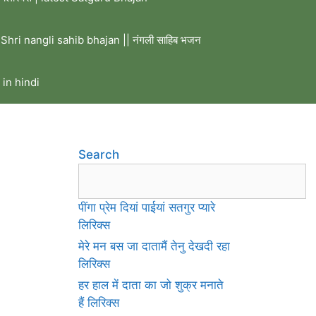
Shri nangli sahib bhajan || नंगली साहिब भजन
 in hindi
Search
पींगा प्रेम दियां पाईयां सतगुर प्यारे
लिरिक्स
मेरे मन बस जा दातामैं तेनु देखदी रहा
लिरिक्स
हर हाल में दाता का जो शुक्र मनाते
हैं लिरिक्स