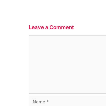
o
p
k
Leave a Comment
Comment
Name