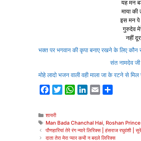
यह मन बड़
माया की 
इस मन पे 
गुरुदेव 
नहीं दूर
भक्त पर भगवान की कृपा बनाए रखने के लिए कौन 
संत नामदेव ज
मोहे लादो भजन वाली वही माला जा के रटने से मिल
F
T
W
Li
E
S
a
w
h
n
m
h
c
itt
at
k
ai
ar
Categories
शायरी
e
er
s
e
l
e
Tags
Man Bada Chanchal Hai
,
Roshan Prince
b
A
dI
पौणहारियां तेरे रंग न्यारे लिरिक्स | हंसराज रघुवंशी | सुरे
o
p
n
दाता तेरा मेरा प्यार कभी न बदले लिरिक्स