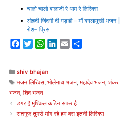
चालो चालो बालाजी रे धाम रे लिरिक्स
ओहदी जिंदगी दी गड्डी – माँ बगलामुखी भजन |
रोशन प्रिंस
F
T
W
Li
E
S
a
w
h
n
m
h
c
itt
at
k
ai
ar
Categories
e
er
s
e
l
e
shiv bhajan
b
A
dI
Tags
भजन लिरिक्स
,
भोलेनाथ भजन
,
महादेव भजन
,
शंकर
o
p
n
भजन
,
शिव भजन
o
p
डगर है मुश्किल कठिन सफर है
k
सतगुरू तुमसे मांग रहे हम बस इतनी लिरिक्स