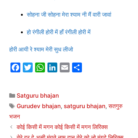
सोहना जी सोहना मेरा श्याम नी मैं वारी जावां
हो रंगीली होरी में हाँ रंगीली होरी में
होरी आयी रे श्याम मेरी सुध लीजो
F
T
W
Li
E
S
a
w
h
n
m
h
c
itt
at
k
ai
ar
Categories
e
er
s
e
l
e
Satguru bhajan
b
A
dI
Tags
Gurudev bhajan
,
satguru bhajan
,
सतगुरु
o
p
n
भजन
o
p
कोई किसी में मगन कोई किसी में मगन लिरिक्स
k
तेरे दर दे असी मंगते नाम दान तेरे को लो मंगदे लिरिक्स