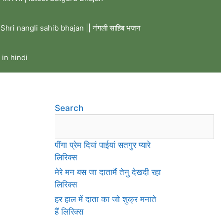
Shri nangli sahib bhajan || नंगली साहिब भजन
 in hindi
Search
पींगा प्रेम दियां पाईयां सतगुर प्यारे
लिरिक्स
मेरे मन बस जा दातामैं तेनु देखदी रहा
लिरिक्स
हर हाल में दाता का जो शुक्र मनाते
हैं लिरिक्स