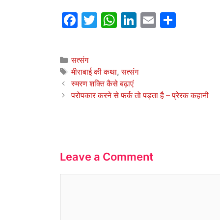
F
T
W
Li
E
S
a
w
h
n
m
h
c
itt
at
k
ai
ar
Categories
सत्संग
e
er
s
e
l
e
Tags
मीराबाई की कथा
,
सत्संग
b
A
dI
स्मरण शक्ति कैसे बढ़ाएं
o
p
n
परोपकार करने से फर्क तो पड़ता है – प्रेरक कहानी
o
p
k
Leave a Comment
Comment