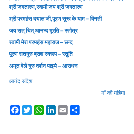
श्री जगतारण,स्वामी जय श्री जगतारण
श्री परमहंस दयाल जी,पूरण सुख के धाम – विनती
जय सत् चित् आनन्द मूरति – स्तोत्र
स्वामी मेरा परमहंस महाराज – छन्द
पूरण सतगुरु ब्रह्म स्वरूप – स्तुति
अमृत वेले गुरु दर्शन पाइये – आराधन
आनंद संदेश
माँ की महिमा
F
T
W
Li
E
S
a
w
h
n
m
h
c
itt
at
k
ai
ar