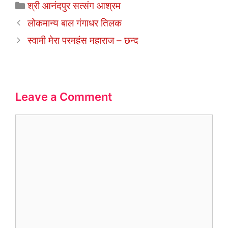
Categories
e
er
s
e
l
e
श्री आनंदपुर सत्संग आश्रम
b
A
dI
लोकमान्य बाल गंगाधर तिलक
o
p
n
स्वामी मेरा परमहंस महाराज – छन्द
o
p
k
Leave a Comment
Comment