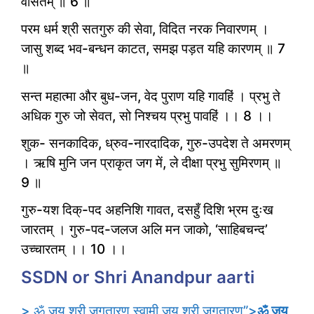
वासतम् ॥ 6 ॥
परम धर्म श्री सतगुरु की सेवा, विदित नरक निवारणम् ।
जासु शब्द भव-बन्धन काटत, समझ पड़त यहि कारणम् ॥ 7
॥
सन्त महात्मा और बुध-जन, वेद पुराण यहि गावहिं । प्रभु ते
अधिक गुरु जो सेवत, सो निश्चय प्रभु पावहिं ।। 8 ।।
शुक- सनकादिक, ध्रुव-नारदादिक, गुरु-उपदेश ते अमरणम्
। ऋषि मुनि जन प्राकृत जग में, ले दीक्षा प्रभु सुमिरणम् ॥
9 ॥
गुरु-यश दिक्-पद अहनिशि गावत, दसहुँ दिशि भ्रम दुःख
जारतम् । गुरु-पद-जलज अलि मन जाको, ‘साहिबचन्द’
उच्चारतम् ।। 10 ।।
SSDN or Shri Anandpur aarti
> ॐ जय श्री जगतारण,स्वामी जय श्री जगतारण”>
ॐ जय