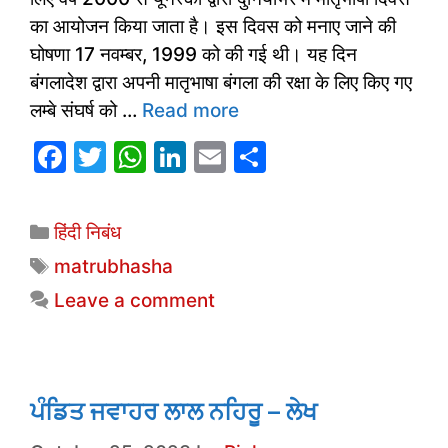
का आयोजन किया जाता है। इस दिवस को मनाए जाने की
घोषणा 17 नवम्बर, 1999 को की गई थी। यह दिन
बंगलादेश द्वारा अपनी मातृभाषा बंगला की रक्षा के लिए किए गए
लम्बे संघर्ष को …
Read more
F
T
W
Li
E
S
a
w
h
n
m
h
c
itt
at
k
ai
ar
Categories
हिंदी निबंध
e
er
s
e
l
e
Tags
matrubhasha
b
A
dI
Leave a comment
o
p
n
o
p
k
ਪੰਡਿਤ ਜਵਾਹਰ ਲਾਲ ਨਹਿਰੂ – ਲੇਖ