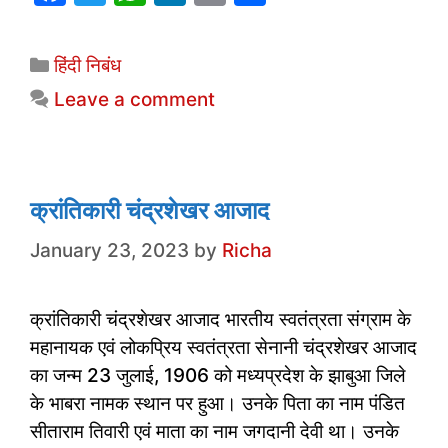
a
w
h
n
m
h
c
itt
at
k
ai
ar
Categories
हिंदी निबंध
e
er
s
e
l
e
Leave a comment
b
A
dI
o
p
n
o
p
k
क्रांतिकारी चंद्रशेखर आजाद
January 23, 2023
by
Richa
क्रांतिकारी चंद्रशेखर आजाद भारतीय स्वतंत्रता संग्राम के
महानायक एवं लोकप्रिय स्वतंत्रता सेनानी चंद्रशेखर आजाद
का जन्म 23 जुलाई, 1906 को मध्यप्रदेश के झाबुआ जिले
के भाबरा नामक स्थान पर हुआ। उनके पिता का नाम पंडित
सीताराम तिवारी एवं माता का नाम जगदानी देवी था। उनके