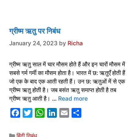
b
A
dI
o
p
n
o
p
k
ग्रीष्म ऋतु पर निबंध
January 24, 2023
by
Richa
ग्रीष्म ऋतु साल में चार मौसम होते हैं और इन चारों मौसम में
सबसे गर्म गर्मी का मौसम होता है। भारत में छ: ऋतुएँ होती हैं
जो एक के बाद एक आती रहती हैं। उन छ: ऋतुओं में से एक
ग्रीष्म ऋतु होती है। जब बसंत ऋतु समाप्त होती है तब
ग्रीष्म ऋतु आती है। …
Read more
F
T
W
Li
E
S
a
w
h
n
m
h
c
itt
at
k
ai
ar
Categories
हिंदी निबंध