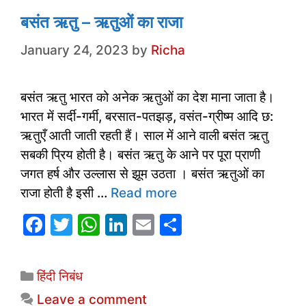
o
p
k
बसंत ऋतु – ऋतुओं का राजा
January 24, 2023
by
Richa
बसंत ऋतु भारत को अनेक ऋतुओं का देश माना जाता है।
भारत में सर्दी-गर्मी, बरसात-पतझड़, वसंत-ग्रीष्म आदि छ:
ऋतुएँ आती जाती रहती हैं। साल में आने वाली बसंत ऋतु
सबकी प्रिय होती है। बसंत ऋतु के आने पर पूरा प्राणी
जगत हर्ष और उल्लास से झूम उठता । बसंत ऋतुओं का
राजा होती है इसी …
Read more
F
T
W
Li
E
S
a
w
h
n
m
h
c
itt
at
k
ai
ar
Categories
हिंदी निबंध
e
er
s
e
l
e
Leave a comment