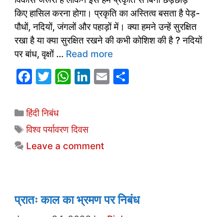
किए हासिल करना होगा। प्रकृति का अस्तित्व बसता है पेड़-
पौधों, नदियों, जंगलों और पहाड़ों में। क्या हमने उन्हें सुरक्षित
रखा है या क्या सुरक्षित रखने की कभी कोशिश की है ? नदियों
पर बांध, वृक्षों …
Read more
F
T
W
Li
E
S
a
w
h
n
m
h
c
itt
at
k
ai
ar
Categories
हिंदी निबंध
e
er
s
e
l
e
Tags
विश्व पर्यावरण दिवस
b
A
dI
Leave a comment
o
p
n
o
p
k
प्रातः काल का भ्रमण पर निबंध