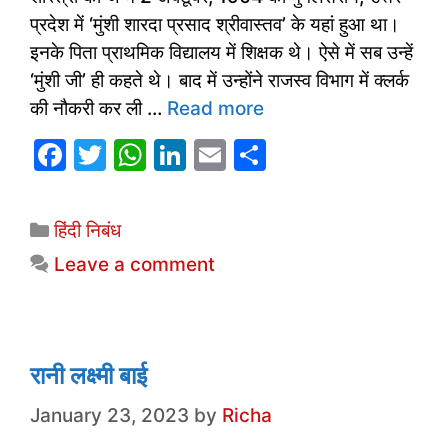
प्रदेश में ‘मुंशी शारदा प्रसाद श्रीवास्तव’ के यहां हुआ था।
इनके पिता प्राथमिक विद्यालय में शिक्षक थे। ऐसे में सब उन्हें
‘मुंशी जी’ ही कहते थे। बाद में उन्होंने राजस्व विभाग में क्लर्क
की नौकरी कर ली …
Read more
F
T
W
Li
E
S
a
w
h
n
m
h
c
itt
at
k
ai
ar
Categories
हिंदी निबंध
e
er
s
e
l
e
Leave a comment
b
A
dI
o
p
n
o
p
k
रानी लक्ष्मी बाई
January 23, 2023
by
Richa