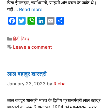
पिता ईमानदार, स्वाभिमानी, साहसी और वचन के पक्के थे।
यही …
Read more
F
T
W
Li
E
S
a
w
h
n
m
h
c
itt
at
k
ai
ar
Categories
हिंदी निबंध
e
er
s
e
l
e
Leave a comment
b
A
dI
o
p
n
o
p
k
लाल बहादुर शास्त्री
January 23, 2023
by
Richa
लाल बहादुर शास्त्री भारत के द्वितीय प्रधानमंत्री लाल बहादुर
शास्त्री का जन्म 2 अक्टूबर, 1904 को मुगलसराय, उत्तर