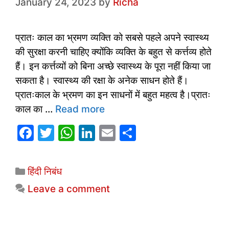
January 24, 2023
by
Richa
प्रातः काल का भ्रमण व्यक्ति को सबसे पहले अपने स्वास्थ्य
की सुरक्षा करनी चाहिए क्योंकि व्यक्ति के बहुत से कर्त्तव्य होते
हैं। इन कर्त्तव्यों को बिना अच्छे स्वास्थ्य के पूरा नहीं किया जा
सकता है। स्वास्थ्य की रक्षा के अनेक साधन होते हैं।
प्रातःकाल के भ्रमण का इन साधनों में बहुत महत्व है।प्रातः
काल का …
Read more
F
T
W
Li
E
S
a
w
h
n
m
h
c
itt
at
k
ai
ar
Categories
हिंदी निबंध
e
er
s
e
l
e
Leave a comment
b
A
dI
o
p
n