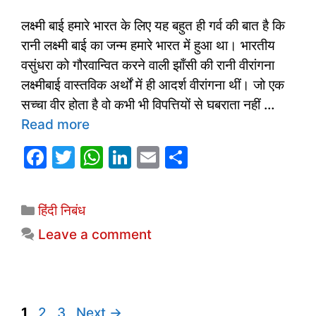
लक्ष्मी बाई हमारे भारत के लिए यह बहुत ही गर्व की बात है कि
रानी लक्ष्मी बाई का जन्म हमारे भारत में हुआ था। भारतीय
वसुंधरा को गौरवान्वित करने वाली झाँसी की रानी वीरांगना
लक्ष्मीबाई वास्तविक अर्थों में ही आदर्श वीरांगना थीं। जो एक
सच्चा वीर होता है वो कभी भी विपत्तियों से घबराता नहीं …
Read more
F
T
W
Li
E
S
a
w
h
n
m
h
c
itt
at
k
ai
ar
Categories
हिंदी निबंध
e
er
s
e
l
e
Leave a comment
b
A
dI
o
p
n
o
p
k
Page
Page
Page
1
2
3
Next
→