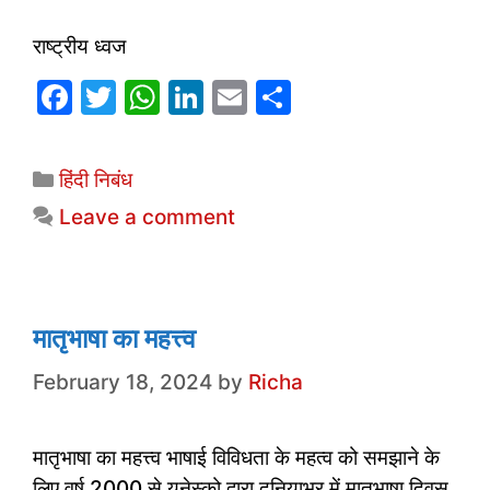
राष्ट्रीय ध्वज
F
T
W
Li
E
S
a
w
h
n
m
h
c
itt
at
k
ai
ar
Categories
हिंदी निबंध
e
er
s
e
l
e
Leave a comment
b
A
dI
o
p
n
o
p
k
मातृभाषा का महत्त्व
February 18, 2024
by
Richa
मातृभाषा का महत्त्व भाषाई विविधता के महत्व को समझाने के
लिए वर्ष 2000 से यूनेस्को द्वारा दुनियाभर में मातृभाषा दिवस