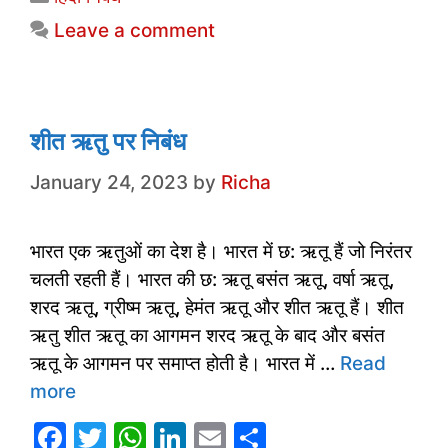
e
er
s
e
l
e
Leave a comment
b
A
dI
o
p
n
o
p
k
शीत ऋतु पर निबंध
January 24, 2023
by
Richa
भारत एक ऋतुओं का देश है। भारत में छ: ऋतू हैं जो निरंतर
चलती रहती हैं। भारत की छ: ऋतू बसंत ऋतू, वर्षा ऋतू,
शरद ऋतू, ग्रीष्म ऋतू, हेमंत ऋतू और शीत ऋतू हैं। शीत
ऋतु शीत ऋतू का आगमन शरद ऋतू के बाद और बसंत
ऋतू के आगमन पर समाप्त होती है। भारत में …
Read
more
F
T
W
Li
E
S