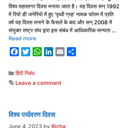
विश्व महासागर दिवस मनाया जाता है। यह दिवस सन् 1992
में रियो डी जनेरियो में हुए ‘पृथ्वी ग्रह’ नामक फोरम में प्रति
वर्ष यह दिवस मनाने के फैसले के बाद और सन् 2008 में
संयुक्त राष्ट्र संघ द्वारा इस संबंध में आधिकारिक मान्यता …
Read more
F
T
W
Li
E
S
a
w
h
n
m
h
c
itt
at
k
ai
ar
Categories
हिंदी निबंध
e
er
s
e
l
e
Leave a comment
b
A
dI
o
p
n
o
p
k
विश्व पर्यावरण दिवस
June 4, 2023
by
Richa